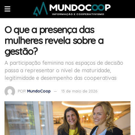
O que a presença das
mulheres revela sobre a
gestão?
A participação feminina nos espaços de decisão
passa a representar o nível de maturidade,
legitimidade e desempenho das cooperativas
POR
MundoCoop
13 de maio de 2026