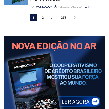
POR
MUNDOCOOP
7 DE AGOSTO DE 2026
0
1
2
…
283