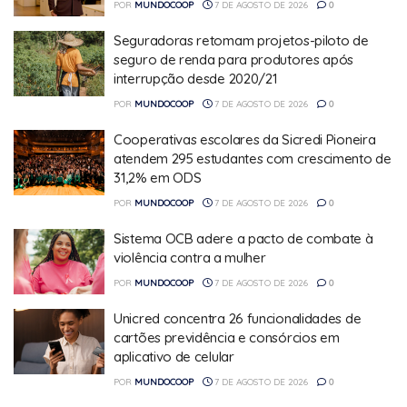
POR
MUNDOCOOP
7 DE AGOSTO DE 2026
0
Seguradoras retomam projetos-piloto de
seguro de renda para produtores após
interrupção desde 2020/21
POR
MUNDOCOOP
7 DE AGOSTO DE 2026
0
Cooperativas escolares da Sicredi Pioneira
atendem 295 estudantes com crescimento de
31,2% em ODS
POR
MUNDOCOOP
7 DE AGOSTO DE 2026
0
Sistema OCB adere a pacto de combate à
violência contra a mulher
POR
MUNDOCOOP
7 DE AGOSTO DE 2026
0
Unicred concentra 26 funcionalidades de
cartões previdência e consórcios em
aplicativo de celular
POR
MUNDOCOOP
7 DE AGOSTO DE 2026
0