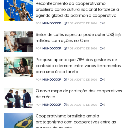
Reconhecimento do cooperativismo
brasileiro como cultura nacional fortalece a
agenda global do patrimônio cooperativo
POR
MUNDOCOOP
7 DE AGOSTO DE 2026
0
Setor de cafés especiais pode obter US$ 5,6
milhões com ações no Chile
POR
MUNDOCOOP
7 DE AGOSTO DE 2026
0
Pesquisa aponta que 78% dos gestores de
conteúdo alternam entre várias ferramentas
para uma única tarefa
POR
MUNDOCOOP
7 DE AGOSTO DE 2026
0
O novo mapa de proteção das cooperativas
de crédito
POR
MUNDOCOOP
6 DE AGOSTO DE 2026
0
Cooperativismo brasileiro amplia
protagonismo com cooperativas entre as
maiores do mundo