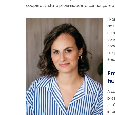
cooperativista: a proximidade, a confiança e 
“Pa
aos
sem
con
con
faz 
é eq
En
h
A c
pres
está
inf