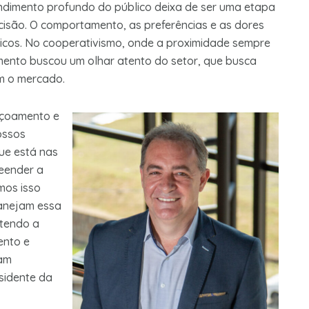
endimento profundo do público deixa de ser uma etapa
ecisão. O comportamento, as preferências e as dores
icos. No cooperativismo, onde a proximidade sempre
ento buscou um olhar atento do setor, que busca
m o mercado.
içoamento e
ossos
ue está nas
reender a
mos isso
lanejam essa
ntendo a
ento e
jam
esidente da