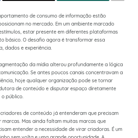
omportamento de consumo de informação estão
e posicionam no mercado. Em um ambiente marcado
stímulos, estar presente em diferentes plataformas
sito básico. O desafio agora é transformar essa
, dados e experiência.
ragmentação da mídia alterou profundamente a lógica
comunicação. Se antes poucos canais concentravam a
iência, hoje qualquer organização pode se tornar
dutora de conteúdo e disputar espaço diretamente
 o público.
 criadores de conteúdo já entenderam que precisam
ar marcas. Mas ainda faltam muitas marcas que
cisam entender a necessidade de virar criadoras. É um
inho sem volta e uma grande oportunidade. A