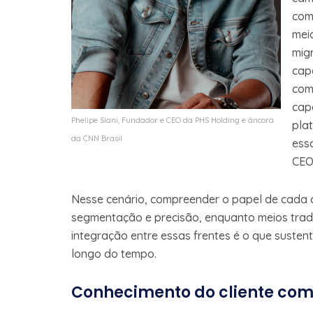
com
mei
mig
cap
com
cap
Phelipe Siani, Fundador e CEO da PHS Holding e âncora
pla
da CNN Brasil
essa
CEO
Nesse cenário, compreender o papel de cada ca
segmentação e precisão, enquanto meios tradi
integração entre essas frentes é o que susten
longo do tempo.
Conhecimento do cliente com