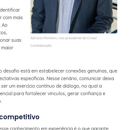
dentificar
r com mais
. Ao
cos,
Adriano Michelon, vice-presidente da Cresol
ionar suas
Confederação
 maior
 o desafio está em estabelecer conexões genuínas, que
tativas específicas. Nesse cenário, comunicar deixa
ser um exercício contínuo de diálogo, no qual a
encial para fortalecer vínculos, gerar confiança e
.
 competitivo
r esse conhecimento em experiência é o que garante