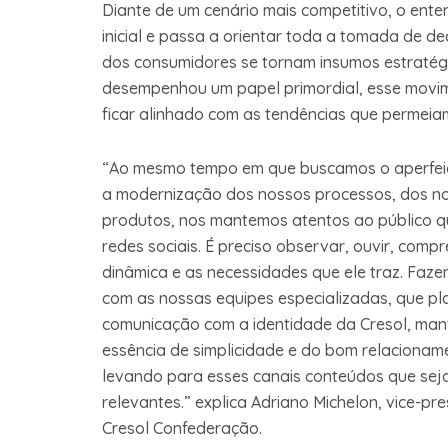
Diante de um cenário mais competitivo, o ent
inicial e passa a orientar toda a tomada de d
dos consumidores se tornam insumos estratég
desempenhou um papel primordial, esse movim
ficar alinhado com as tendências que permeia
“Ao mesmo tempo em que buscamos o aperfe
a modernização dos nossos processos, dos n
produtos, nos mantemos atentos ao público q
redes sociais. É preciso observar, ouvir, comp
dinâmica e as necessidades que ele traz. Faze
com as nossas equipes especializadas, que p
comunicação com a identidade da Cresol, ma
essência de simplicidade e do bom relacionam
levando para esses canais conteúdos que se
relevantes.” explica Adriano Michelon, vice-pr
Cresol Confederação.