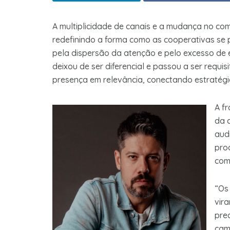
A multiplicidade de canais e a mudança no c
redefinindo a forma como as cooperativas s
pela dispersão da atenção e pelo excesso de e
deixou de ser diferencial e passou a ser requi
presença em relevância, conectando estratégia
A f
da 
aud
pro
com
“Os
vir
pre
cam