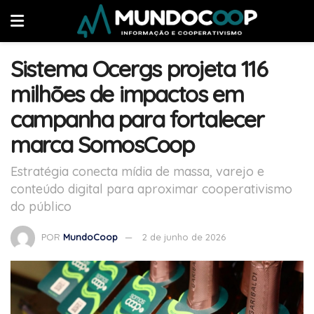
Sistema Ocergs projeta 116
milhões de impactos em
campanha para fortalecer
marca SomosCoop
Estratégia conecta mídia de massa, varejo e
conteúdo digital para aproximar cooperativismo
do público
POR
MundoCoop
2 de junho de 2026