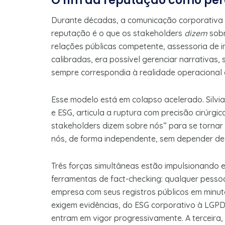
O fim da reputação como pe
Durante décadas, a comunicação corporativa
reputação é o que os stakeholders
dizem
sobr
relações públicas competente, assessoria de 
calibradas, era possível gerenciar narrativas
sempre correspondia à realidade operacional
Esse modelo está em colapso acelerado. Silvi
e ESG, articula a ruptura com precisão cirúrgi
stakeholders dizem sobre nós” para se tornar
nós, de forma independente, sem depender de n
Três forças simultâneas estão impulsionando e
ferramentas de fact-checking: qualquer pess
empresa com seus registros públicos em minu
exigem evidências, do ESG corporativo à LGPD
entram em vigor progressivamente. A terceira, 