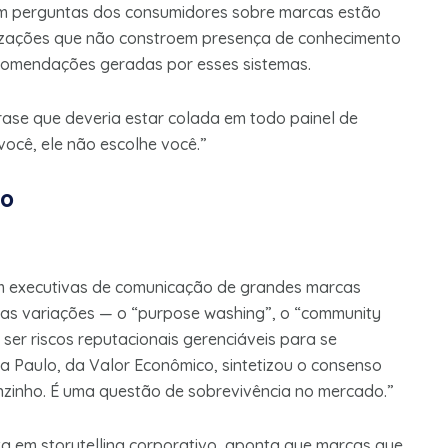
dem perguntas dos consumidores sobre marcas estão
izações que não constroem presença de conhecimento
comendações geradas por esses sistemas.
rase que deveria estar colada em todo painel de
ocê, ele não escolhe você.”
vo
a
om executivas de comunicação de grandes marcas
 suas variações — o “purpose washing”, o “community
ser riscos reputacionais gerenciáveis para se
va Paulo, da Valor Econômico, sintetizou o consenso
nzinho. É uma questão de sobrevivência no mercado.”
ta em storytelling corporativo, aponta que marcas que