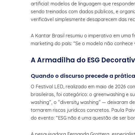
artificial: modelos de linguagem que respon
sendo treinados com dados públicos, e organ
verificável simplesmente desaparecem das re
A Kantar Brasil resumiu o imperativo em uma f
marketing do país: “Se o modelo não conhece v
A Armadilha do ESG Decorati
Quando o discurso precede a prátic
O Festival LED, realizado em maio de 2026 c
brasileiras, foi categórico: o greenwashing e
washing”, o “diversity washing” — deixaram de 
tornarem riscos jurídicos concretos. Paula Pai
do evento: “ESG não é uma questão de ser bo
A pesquisadora Fernanda Grottera, especialis