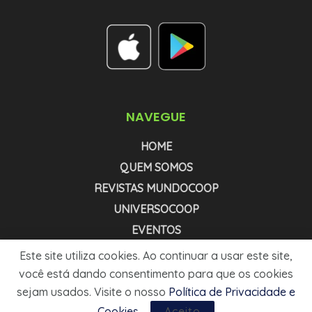
NAVEGUE
HOME
QUEM SOMOS
REVISTAS MUNDOCOOP
UNIVERSOCOOP
EVENTOS
NEWSLETTER COOPNEWS
Este site utiliza cookies. Ao continuar a usar este site,
NEWSLETTER AGRONEWS
você está dando consentimento para que os cookies
sejam usados. Visite o nosso
Política de Privacidade e
MÍDIA KIT
Cookies
.
Aceito