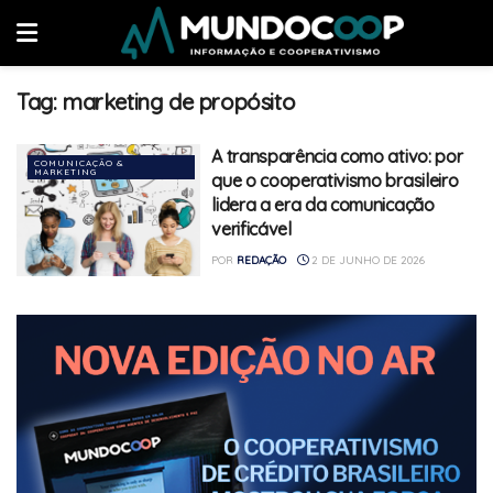
Tag:
marketing de propósito
A transparência como ativo: por
COMUNICAÇÃO &
MARKETING
que o cooperativismo brasileiro
lidera a era da comunicação
verificável
POR
REDAÇÃO
2 DE JUNHO DE 2026