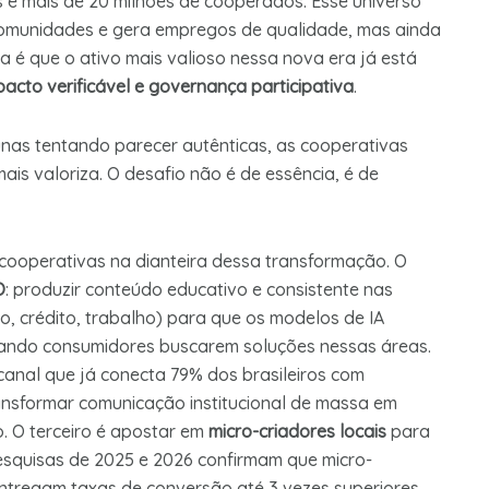
s e mais de 20 milhões de cooperados. Esse universo
comunidades e gera empregos de qualidade, mas ainda
a é que o ativo mais valioso nessa nova era já está
mpacto verificável e governança participativa
.
nas tentando parecer autênticas, as cooperativas
ais valoriza. O desafio não é de essência, é de
cooperativas na dianteira dessa transformação. O
O
: produzir conteúdo educativo e consistente nas
, crédito, trabalho) para que os modelos de IA
ndo consumidores buscarem soluções nessas áreas.
 canal que já conecta 79% dos brasileiros com
ansformar comunicação institucional de massa em
. O terceiro é apostar em
micro-criadores locais
para
esquisas de 2025 e 2026 confirmam que micro-
 entregam taxas de conversão até 3 vezes superiores