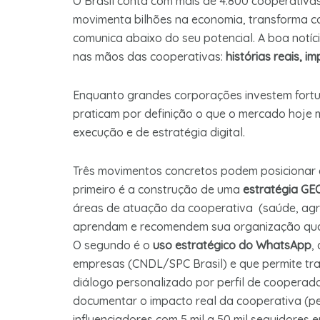
O Brasil conta com mais de 4.800 cooperativa
movimenta bilhões na economia, transforma 
comunica abaixo do seu potencial. A boa notíci
nas mãos das cooperativas:
histórias reais, i
Enquanto grandes corporações investem fortu
praticam por definição o que o mercado hoje m
execução e de estratégia digital.
Três movimentos concretos podem posicionar 
primeiro é a construção de uma
estratégia GE
áreas de atuação da cooperativa (saúde, agro
aprendam e recomendem sua organização qua
O segundo é o
uso estratégico do WhatsApp
,
empresas (CNDL/SPC Brasil) e que permite tr
diálogo personalizado por perfil de cooperado
documentar o impacto real da cooperativa (p
influenciadores com 5 mil a 50 mil seguidores