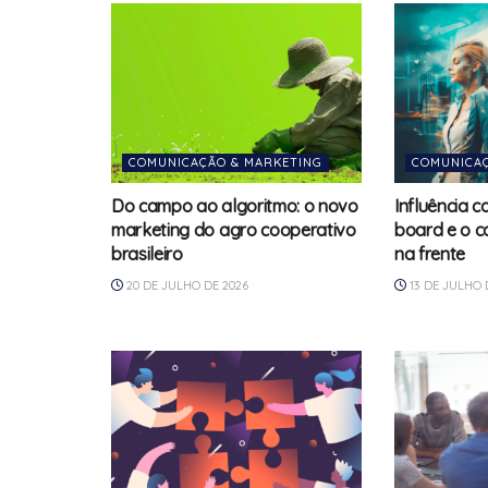
COMUNICAÇÃO & MARKETING
COMUNICAÇ
Do campo ao algoritmo: o novo
Influência 
marketing do agro cooperativo
board e o c
brasileiro
na frente
20 DE JULHO DE 2026
13 DE JULHO 