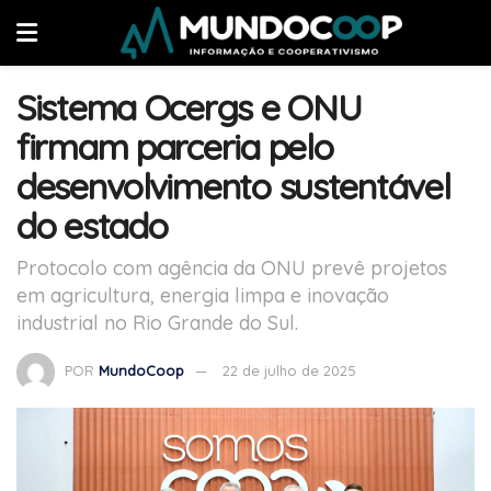
Sistema Ocergs e ONU
firmam parceria pelo
desenvolvimento sustentável
do estado
Protocolo com agência da ONU prevê projetos
em agricultura, energia limpa e inovação
industrial no Rio Grande do Sul.
POR
MundoCoop
22 de julho de 2025