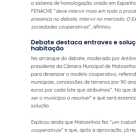
o sistema de homologação criado em Espanha p
FENACHE “
deve intervir mais em todo o process
presença no debate, intervir no mercado. O E
sociedades cooperativas
”, afirmou.
Debate destaca entraves e soluçõ
habitação
No arranque do debate, moderado por António 
presidente da Câmara Municipal de Matosinhos
para dinamizar o modelo cooperativo, referin
municipais, concessões de terrenos por 90 ano
euros por cada lote que atribuímos”. No que di
ser o município a resolver
” e que será essenc
solução.
Explicou ainda que Matosinhos fez “
um trabal
cooperativas
” e que, após a aprovação, já re