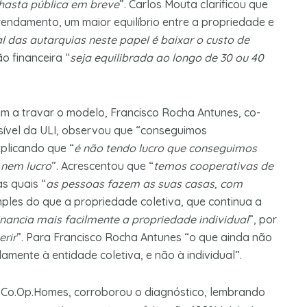
 hasta pública em breve
”. Carlos Mouta clarificou que
ndamento, um maior equilíbrio entre a propriedade e
l das autarquias neste papel é baixar o custo de
o financeira “
seja equilibrada ao longo de 30 ou 40
m a travar o modelo, Francisco Rocha Antunes, co-
sível da ULI, observou que “conseguimos
xplicando que “
é não tendo lucro que conseguimos
 nem lucro
”. Acrescentou que “
temos cooperativas de
as quais “
as pessoas fazem as suas casas, com
mples do que a propriedade coletiva, que continua a
inancia mais facilmente a propriedade individual
”, por
erir
”. Para Francisco
Rocha Antunes “o que ainda não
mente à entidade coletiva, e não à individual”.
a Co.Op.Homes, corroborou o diagnóstico, lembrando