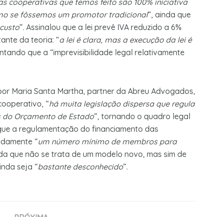
as cooperativas que temos feito são 100% iniciativa
o se fôssemos um promotor tradicional
”, ainda que
 custo
”. Assinalou que a lei prevê IVA reduzido a 6%
ante da teoria: “
a lei é clara, mas a execução da lei é
entando que a “imprevisibilidade legal relativamente
 por Maria Santa Martha, partner da Abreu Advogados,
cooperativo, “
há muita legislação dispersa que regula
 do Orçamento de Estado
”, tornando o quadro legal
que a regulamentação do financiamento das
adamente “
um número mínimo de membros para
nda que não se trata de um modelo novo, mas sim de
inda seja “
bastante desconhecido
”.