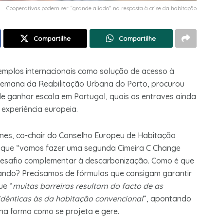
Cooperativas podem ser “grande aliado” na resposta à crise da habitação
Compartilhe
Compartilhe
emplos internacionais como solução de acesso à
Semana da Reabilitação Urbana do Porto, procurou
de ganhar escala em Portugal, quais os entraves ainda
 experiência europeia.
nes, co-chair do Conselho Europeu de Habitação
riu que “vamos fazer uma segunda Cimeira C Change
desafio complementar à descarbonização. Como é que
ando? Precisamos de fórmulas que consigam garantir
ue “
muitas barreiras resultam do facto de as
idênticas às da habitação convencional
”, apontando
na forma como se projeta e gere.