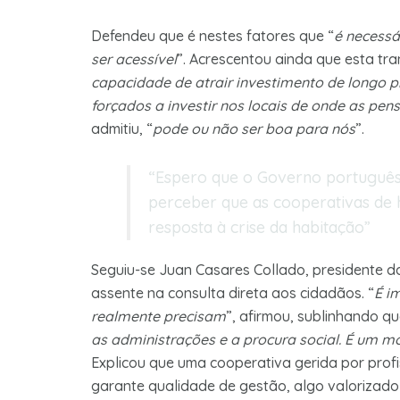
Defendeu que é nestes fatores que “
é necessá
ser acessível
”. Acrescentou ainda que esta tr
capacidade de atrair investimento de longo 
forçados a investir nos locais de onde as pe
admitiu, “
pode ou não ser boa para nós
”.
“Espero que o Governo português
perceber que as cooperativas de
resposta à crise da habitação”
Seguiu-se Juan Casares Collado, presidente 
assente na consulta direta aos cidadãos. “
É i
realmente precisam
”, afirmou, sublinhando qu
as administrações e a procura social. É um 
Explicou que uma cooperativa gerida por prof
garante qualidade de gestão, algo valorizado