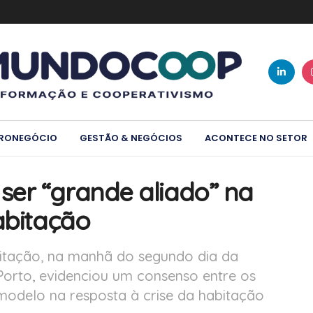
RONEGÓCIO
GESTÃO & NEGÓCIOS
ACONTECE NO SETOR
er “grande aliado” na
abitação
itação, na manhã do segundo dia da
orto, evidenciou um consenso entre os
 modelo na resposta à crise da habitação