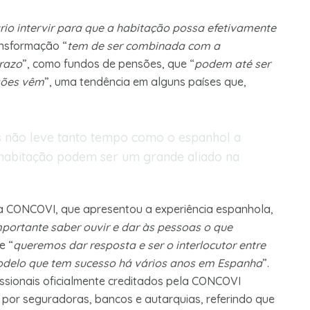
rio intervir para que a habitação possa efetivamente
ansformação “
tem de ser combinada com a
prazo
”, como fundos de pensões, que “
podem até ser
nsões vêm
”, uma tendência em alguns países que,
 não leve tanto tempo como o espanhol a
 habitação podem ser um grande aliado na
da CONCOVI, que apresentou a experiência espanhola,
mportante saber ouvir e dar às pessoas o que
e “
queremos dar resposta e ser o interlocutor entre
modelo que tem sucesso há vários anos em Espanha
”.
issionais oficialmente creditados pela CONCOVI
 por seguradoras, bancos e autarquias, referindo que