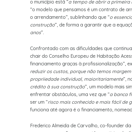
o município está “
a tempo de abrir a primeira
“o modelo que pensamos é um contrato de arre
o arrendamento”, sublinhando que “
o essencia
construção
”, de forma a garantir que a equaçã
anos
”.
Confrontado com as dificuldades que continua
chair do Conselho Europeu de Habitação Aces
financiamento graças à profissionalização”, e
reduzir os custos, porque não temos margem
propriiedade individual, maioritariamente
”, n
crédito à sua construção
”, um modelo mais si
enfrentar obstáculos, uma vez que “
a banca f
ser um “
risco mais conhecido e mais fácil de g
funciona até agora é o financiamento, nomeada
Frederico Almeida de Carvalho, co-founder d