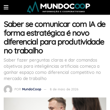
Saber se comunicar com IA de
forma estratégica é novo
diferencial para produtividade
no trabalho
Saber fazer perguntas claras e dar comandos
objetivos para inteligências artificiais começa a
ganhar espaço como diferencial competitivo no
mercado de trabalho
POR
MundoCoop
8 de maio de 2026