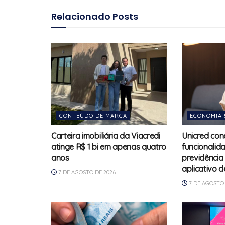
Relacionado
Posts
CONTEÚDO DE MARCA
ECONOMIA 
Carteira imobiliária da Viacredi
Unicred con
atinge R$ 1 bi em apenas quatro
funcionalid
anos
previdência
aplicativo d
7 DE AGOSTO DE 2026
7 DE AGOSTO 