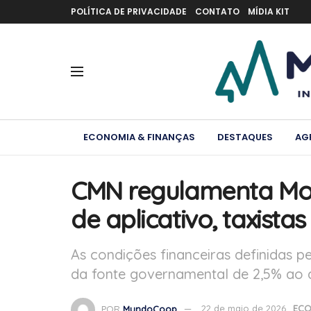
POLÍTICA DE PRIVACIDADE
CONTATO
MÍDIA KIT
ECONOMIA & FINANÇAS
DESTAQUES
AG
CMN regulamenta Mov
de aplicativo, taxista
As condições financeiras definidas
da fonte governamental de 2,5% ao a
POR
MundoCoop
22 de maio de 2026
ECO