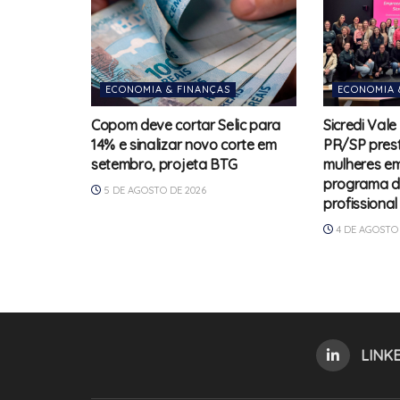
ECONOMIA & FINANÇAS
ECONOMIA 
Copom deve cortar Selic para
Sicredi Vale
14% e sinalizar novo corte em
PR/SP prest
setembro, projeta BTG
mulheres e
programa d
5 DE AGOSTO DE 2026
profissional
4 DE AGOSTO 
LINK