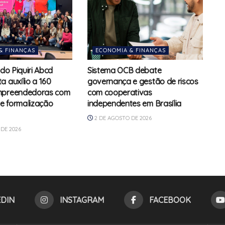
& FINANÇAS
ECONOMIA & FINANÇAS
 do Piquiri Abcd
Sistema OCB debate
a auxílio a 160
governança e gestão de riscos
mpreendedoras com
com cooperativas
e formalização
independentes em Brasília
2 DE AGOSTO DE 2026
DE 2026
EDIN
INSTAGRAM
FACEBOOK