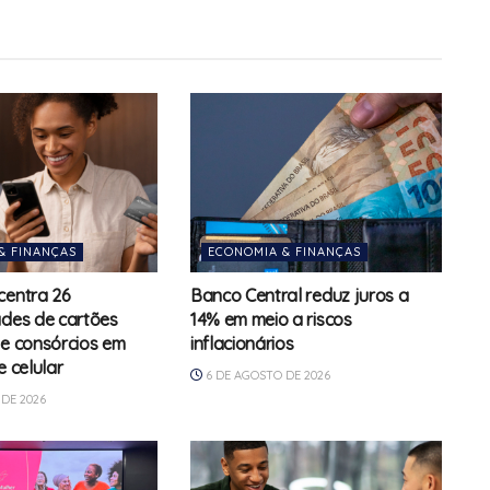
& FINANÇAS
ECONOMIA & FINANÇAS
centra 26
Banco Central reduz juros a
ades de cartões
14% em meio a riscos
 e consórcios em
inflacionários
e celular
6 DE AGOSTO DE 2026
DE 2026