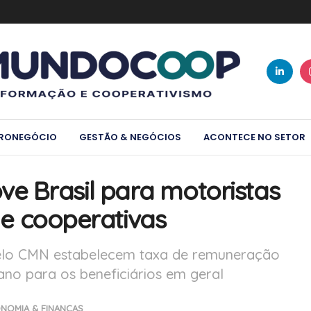
RONEGÓCIO
GESTÃO & NEGÓCIOS
ACONTECE NO SETOR
e Brasil para motoristas
s e cooperativas
 pelo CMN estabelecem taxa de remuneração
no para os beneficiários em geral
NOMIA & FINANÇAS