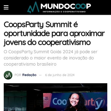
CoopsParty Summit é
oportunidade para aproximar
jovens do cooperativismo
O CoopsParty Summit Goiás 2024 já pode ser
considerado o maior evento de inovação do
cooperativismo brasileiro
POR
Redação
6 de junho de 2024