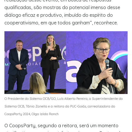
qualificadas, são mostras do potencial imenso desse
diálogo eficaz e produtivo, imbuído do espírito do
cooperativismo, em que todos ganham”, reconhece.
O Presidente do Sistema OCB/GO, Luís Alberto Pereira, a Superintendente do
Sistema OCB, Tânia Zanella e a reitora da PUC-Goiás, correalizadora do
CoopsParty 2024, Olga Izilda Ronch
O CoopsParty, segundo a reitora, será um momento