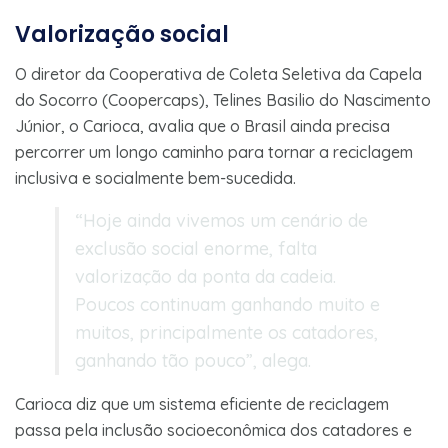
Valorização social
O diretor da Cooperativa de Coleta Seletiva da Capela
do Socorro (Coopercaps), Telines Basilio do Nascimento
Júnior, o Carioca, avalia que o Brasil ainda precisa
percorrer um longo caminho para tornar a reciclagem
inclusiva e socialmente bem-sucedida.
“Hoje ainda vivemos um cenário de
exclusão social enorme, falta
valorização da ponta da cadeia.
Poucos continuam ganhando muito e
muitos, principalmente os catadores,
ganhando tão pouco”, alega.
Carioca diz que um sistema eficiente de reciclagem
passa pela inclusão socioeconômica dos catadores e