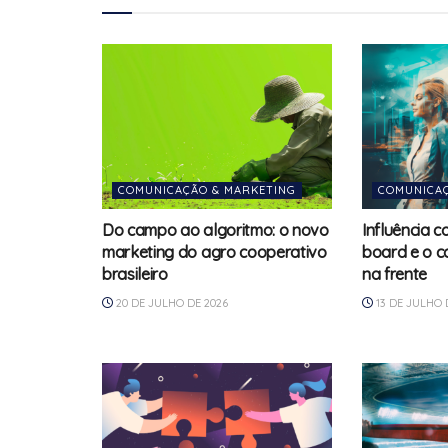
COMUNICAÇÃO & MARKETING
COMUNICAÇ
Do campo ao algoritmo: o novo
Influência 
marketing do agro cooperativo
board e o c
brasileiro
na frente
20 DE JULHO DE 2026
13 DE JULHO 