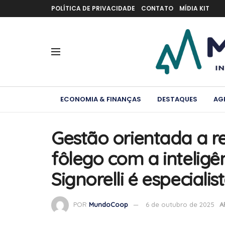
POLÍTICA DE PRIVACIDADE
CONTATO
MÍDIA KIT
ECONOMIA & FINANÇAS
DESTAQUES
AG
Gestão orientada a r
fôlego com a inteligên
Signorelli é especial
POR
MundoCoop
6 de outubro de 2025
A