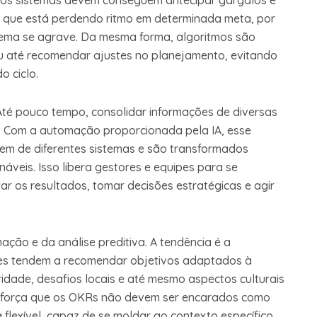
 os sistemas devem conseguem antecipar gargalos e
e que está perdendo ritmo em determinada meta, por
lema se agrave. Da mesma forma, algoritmos são
ou até recomendar ajustes no planejamento, evitando
o ciclo.
 Até pouco tempo, consolidar informações de diversas
. Com a automação proporcionada pela IA, esse
luem de diferentes sistemas e são transformados
áveis. Isso libera gestores e equipes para se
ar os resultados, tomar decisões estratégicas e agir
ção e da análise preditiva. A tendência é a
ntes tendem a recomendar objetivos adaptados à
idade, desafios locais e até mesmo aspectos culturais
reforça que os OKRs não devem ser encarados como
flexível, capaz de se moldar ao contexto específico