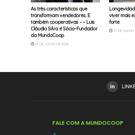
As três características que
Longevidad
transformam vendedores. E
viver mais 
também cooperativas – – Luis
forte
Cláudio Silva é Sócio-Fundador
27 DE JULHO 
da MundoCoop
27 DE JULHO DE 2026
LINK
FALE COM A MUNDOCOOP