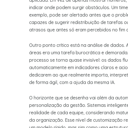
aplicada. Em vez de apenas mostrar números,
indicar onde podem surgir obstáculos. Um tim
exemplo, pode ser alertado antes que o prob
capazes de sugerir redistribuição de tarefas 
atrasos que antes só eram percebidos no fim d
Outro ponto crítico está na análise de dados.
áreas era uma tarefa burocrática e demorada
processo se torna quase invisível: os dados f
automaticamente em indicadores claros e acion
dedicarem ao que realmente importa, interpret
de forma ágil, com a ajuda da mesma IA.
O horizonte que se desenha vai além da automa
personalização da gestão. Sistemas intelige
realidade de cada equipe, considerando matur
da organização. Esse nível de customização 
um modelo rígido, mas sim como uma estrutura 