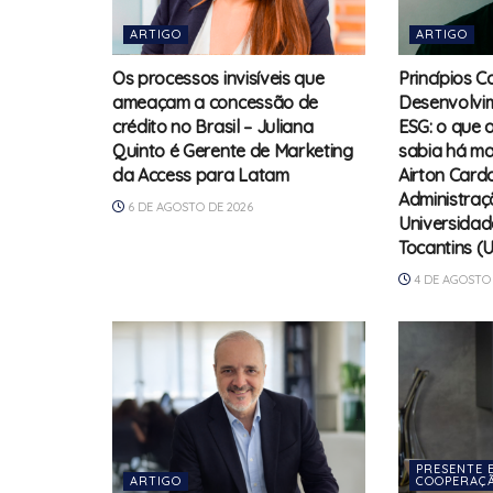
ARTIGO
ARTIGO
Os processos invisíveis que
Princípios C
ameaçam a concessão de
Desenvolvim
crédito no Brasil – Juliana
ESG: o que 
Quinto é Gerente de Marketing
sabia há ma
da Access para Latam
Airton Card
Administraç
6 DE AGOSTO DE 2026
Universidad
Tocantins (
4 DE AGOSTO 
PRESENTE 
ARTIGO
COOPERAÇA