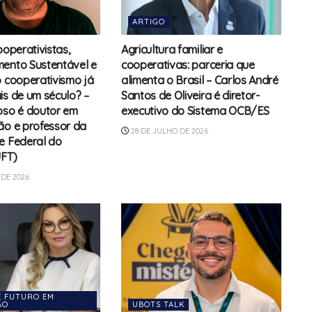
ARTIGO
ooperativistas,
Agricultura familiar e
ento Sustentável e
cooperativas: parceria que
o cooperativismo já
alimenta o Brasil – Carlos André
is de um século? –
Santos de Oliveira é diretor-
oso é doutor em
executivo do Sistema OCB/ES
ão e professor da
28 DE JULHO DE 2026
e Federal do
UFT)
DE 2026
E FUTURO EM
̃O
UBOTS TALK