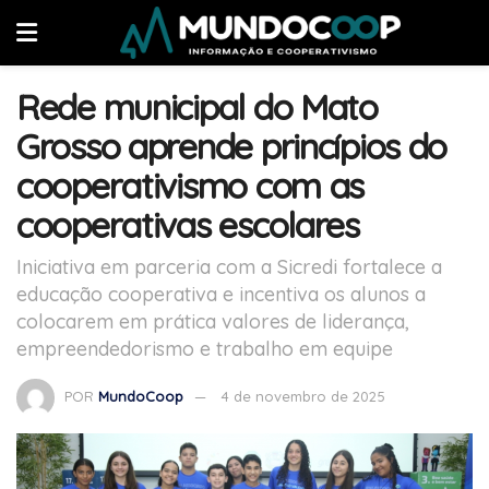
Rede municipal do Mato
Grosso aprende princípios do
cooperativismo com as
cooperativas escolares
Iniciativa em parceria com a Sicredi fortalece a
educação cooperativa e incentiva os alunos a
colocarem em prática valores de liderança,
empreendedorismo e trabalho em equipe
POR
MundoCoop
4 de novembro de 2025