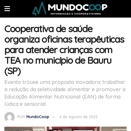
Cooperativa de saúde
organiza oficinas terapêuticas
para atender crianças com
TEA no município de Bauru
(SP)
Evento trouxe uma proposta inovadora: trabalhar
a redução da seletividade alimentar e promover a
Educação Alimentar Nutricional (EAN) de forma
lúdica e sensorial
POR
MundoCoop
4 de agosto de 2025