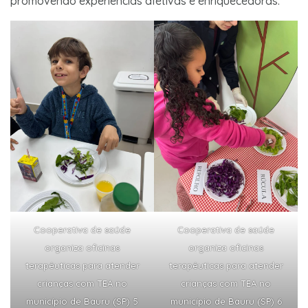
promovendo experiências afetivas e enriquecedoras.
Cooperativa de saúde
Cooperativa de saúde
organiza oficinas
organiza oficinas
terapêuticas para atender
terapêuticas para atender
crianças com TEA no
crianças com TEA no
município de Bauru (SP) 5
município de Bauru (SP) 6