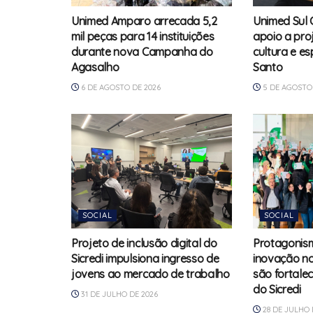
Unimed Amparo arrecada 5,2
Unimed Sul 
mil peças para 14 instituições
apoio a proj
durante nova Campanha do
cultura e es
Agasalho
Santo
6 DE AGOSTO DE 2026
5 DE AGOSTO 
SOCIAL
SOCIAL
Projeto de inclusão digital do
Protagonism
Sicredi impulsiona ingresso de
inovação no
jovens ao mercado de trabalho
são fortale
do Sicredi
31 DE JULHO DE 2026
28 DE JULHO 