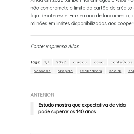
Ainda em 2022 também foi entregue o Ailos P
não compromete o limite do cartão de crédito e
loja de interesse. Em seu ano de lançamento, o
milhões em limites disponibilizados aos coope
Fonte: Imprensa Ailos
Tags:
1,7
2022
ajudou
casa
conteÚdos
pessoas
própria
realizarem
social
so
ANTERIOR
Estudo mostra que expectativa de vida
pode superar os 140 anos