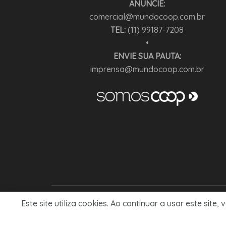
ANUNCIE:
comercial@mundocoop.com.br
TEL:
(11) 99187-7208
•
ENVIE SUA PAUTA:
imprensa@mundocoop.com.br
Este site utiliza cookies. Ao continuar a usar este si