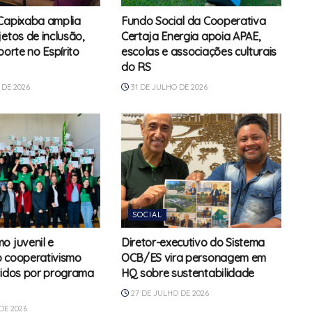
Capixaba amplia
Fundo Social da Cooperativa
etos de inclusão,
Certaja Energia apoia APAE,
porte no Espírito
escolas e associações culturais
do RS
DE 2026
31 DE JULHO DE 2026
SOCIAL
o juvenil e
Diretor-executivo do Sistema
 cooperativismo
OCB/ES vira personagem em
cidos por programa
HQ sobre sustentabilidade
27 DE JULHO DE 2026
DE 2026