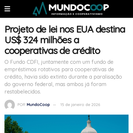
Projeto de lei nos EUA destina
US$ 324 milhões a
cooperativas de crédito
O Fundo CDFI, juntamente com um fundo de
empréstimos rotativos para cooperativas de
crédito, havia sido extinto durante a paralisação
do governo federal, mas ambos já foram
restabelecidos.
POR
MundoCoop
15 de janeiro de 2026