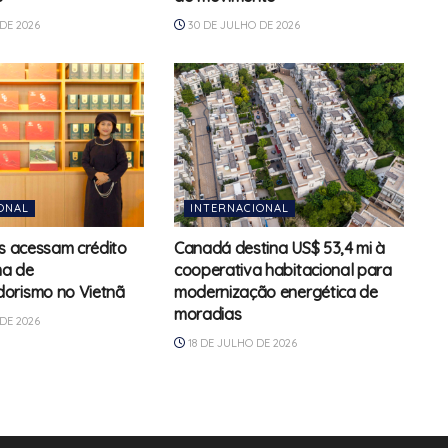
DE 2026
30 DE JULHO DE 2026
ONAL
INTERNACIONAL
ns acessam crédito
Canadá destina US$ 53,4 mi à
a de
cooperativa habitacional para
orismo no Vietnã
modernização energética de
moradias
DE 2026
18 DE JULHO DE 2026