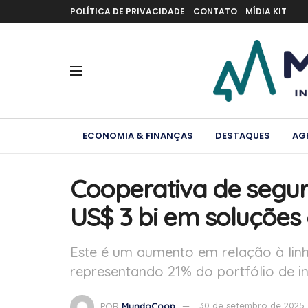
POLÍTICA DE PRIVACIDADE
CONTATO
MÍDIA KIT
ECONOMIA & FINANÇAS
DESTAQUES
AG
Cooperativa de segur
US$ 3 bi em soluções 
Este é um aumento em relação à linh
representando 21% do portfólio de 
POR
MundoCoop
30 de setembro de 2025