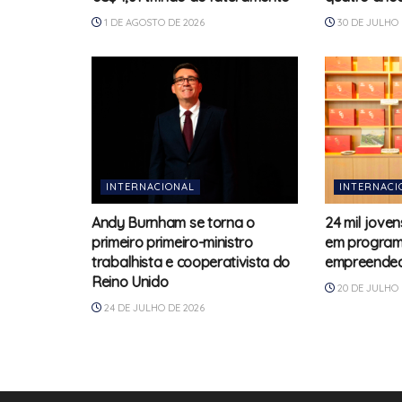
1 DE AGOSTO DE 2026
30 DE JULHO 
INTERNACIONAL
INTERNACI
Andy Burnham se torna o
24 mil jove
primeiro primeiro-ministro
em program
trabalhista e cooperativista do
empreended
Reino Unido
20 DE JULHO 
24 DE JULHO DE 2026