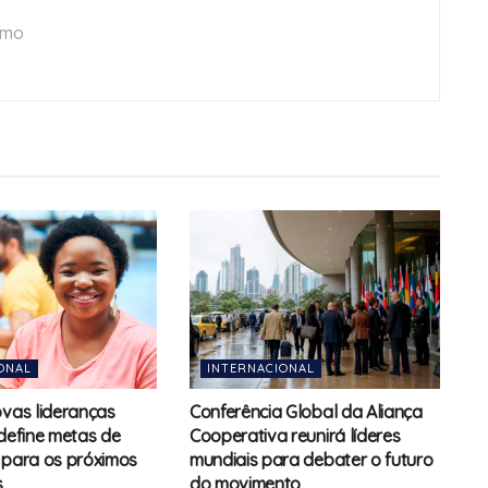
smo
ONAL
INTERNACIONAL
ovas lideranças
Conferência Global da Aliança
 define metas de
Cooperativa reunirá líderes
 para os próximos
mundiais para debater o futuro
s
do movimento