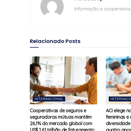
Informação e cooperativi
Relacionado
Posts
INTERNACIONAL
INTERNACI
Cooperativas de seguros e
ACI elege n
seguradoras mútuas mantêm
femininas e
26,1% do mercado global com
diversidade
US$ 1,61 trilhão de faturamento
quatro ano