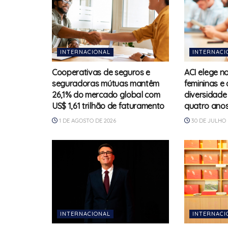
INTERNACIONAL
INTERNACI
Cooperativas de seguros e
ACI elege n
seguradoras mútuas mantêm
femininas e
26,1% do mercado global com
diversidade
US$ 1,61 trilhão de faturamento
quatro ano
1 DE AGOSTO DE 2026
30 DE JULHO 
INTERNACIONAL
INTERNACI