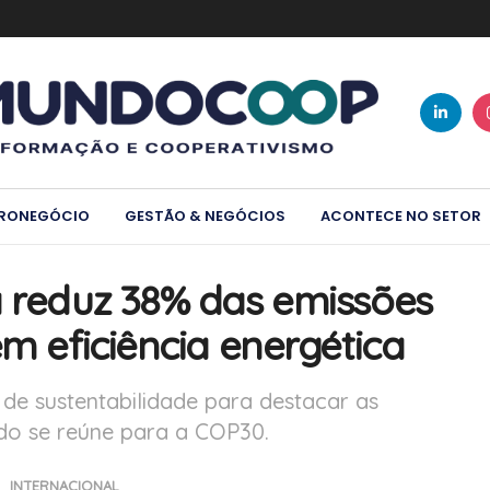
RONEGÓCIO
GESTÃO & NEGÓCIOS
ACONTECE NO SETOR
a reduz 38% das emissões
em eficiência energética
de sustentabilidade para destacar as
do se reúne para a COP30.
INTERNACIONAL