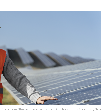
itânica reduz 38% das emissões e investe £9 milhões em eficiência energética