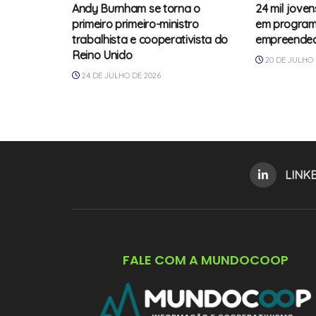
Andy Burnham se torna o
24 mil jove
primeiro primeiro-ministro
em program
trabalhista e cooperativista do
empreended
Reino Unido
20 DE JULHO 
24 DE JULHO DE 2026
LINK
FALE COM A MUNDOCOOP