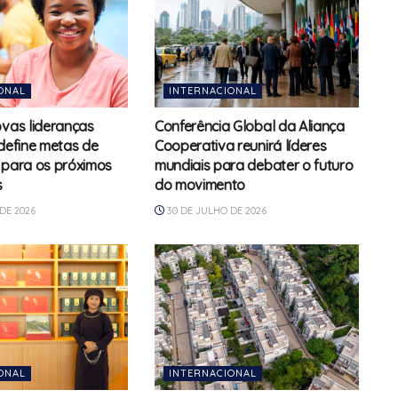
ONAL
INTERNACIONAL
ovas lideranças
Conferência Global da Aliança
 define metas de
Cooperativa reunirá líderes
 para os próximos
mundiais para debater o futuro
s
do movimento
DE 2026
30 DE JULHO DE 2026
ONAL
INTERNACIONAL