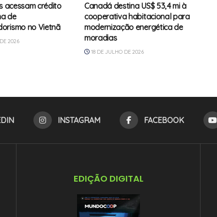
ns acessam crédito
Canadá destina US$ 53,4 mi à
a de
cooperativa habitacional para
orismo no Vietnã
modernização energética de
moradias
DE 2026
18 DE JULHO DE 2026
EDIN
INSTAGRAM
FACEBOOK
EDIÇÃO DIGITAL