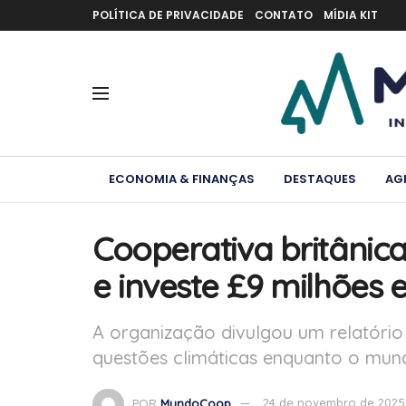
POLÍTICA DE PRIVACIDADE
CONTATO
MÍDIA KIT
ECONOMIA & FINANÇAS
DESTAQUES
AG
Cooperativa britânic
e investe £9 milhões 
A organização divulgou um relatório 
questões climáticas enquanto o mun
POR
MundoCoop
24 de novembro de 2025