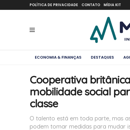
POLÍTICA DE PRIVACIDADE
CONTATO
MÍDIA KIT
ECONOMIA & FINANÇAS
DESTAQUES
AG
Cooperativa britânic
mobilidade social pa
classe
O talento está em toda parte, mas 
podem tomar medidas para mudar is