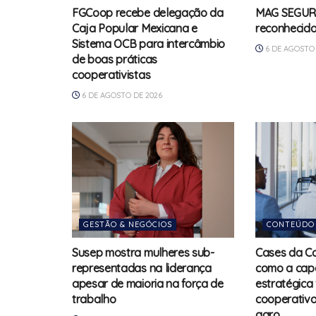
FGCoop recebe delegação da
MAG SEGURO
Caja Popular Mexicana e
reconhecid
Sistema OCB para intercâmbio
6 DE AGOSTO 
de boas práticas
cooperativistas
6 DE AGOSTO DE 2026
GESTÃO & NEGÓCIOS
CONTEÚDO
Susep mostra mulheres sub-
Cases da C
representadas na liderança
como a cap
apesar de maioria na força de
estratégica 
trabalho
cooperativa
agro