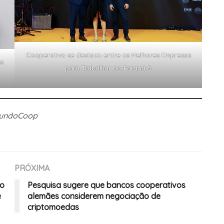
Cooperativa se destaca entre as Melhores Empresas
s
para Trabalhar no Paraná 5
MundoCoop
PRÓXIMA
mo
Pesquisa sugere que bancos cooperativos
e
alemães considerem negociação de
criptomoedas