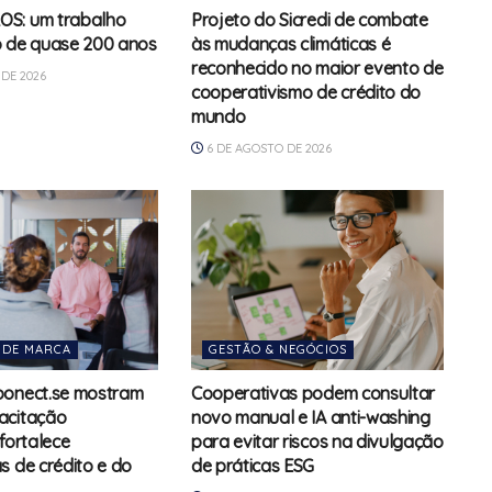
S: um trabalho
Projeto do Sicredi de combate
o de quase 200 anos
às mudanças climáticas é
reconhecido no maior evento de
DE 2026
cooperativismo de crédito do
mundo
6 DE AGOSTO DE 2026
 DE MARCA
GESTÃO & NEGÓCIOS
oonect.se mostram
Cooperativas podem consultar
acitação
novo manual e IA anti-washing
fortalece
para evitar riscos na divulgação
s de crédito e do
de práticas ESG