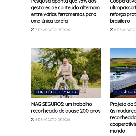
Pesquisa aponta que 78% dos
Cooperativa
gestores de conteúdo alternam
ultrapassa 
entre várias ferramentas para
reforça pro
uma única tarefa
brasileiro
7 DE AGOSTO DE 2026
6 DE AGOSTO 
CONTEÚDO DE MARCA
GESTÃO & 
MAG SEGUROS: um trabalho
Projeto do 
reconhecido de quase 200 anos
às mudanças
reconhecido
6 DE AGOSTO DE 2026
cooperativi
mundo