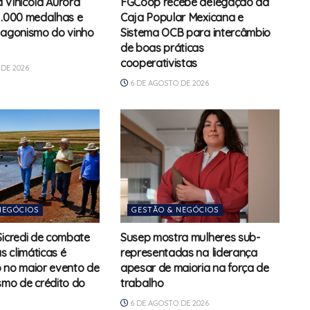
 Vinícola Aurora
FGCoop recebe delegação da
1.000 medalhas e
Caja Popular Mexicana e
tagonismo do vinho
Sistema OCB para intercâmbio
de boas práticas
cooperativistas
DE 2026
6 DE AGOSTO DE 2026
NEGÓCIOS
GESTÃO & NEGÓCIOS
Sicredi de combate
Susep mostra mulheres sub-
 climáticas é
representadas na liderança
 no maior evento de
apesar de maioria na força de
smo de crédito do
trabalho
6 DE AGOSTO DE 2026