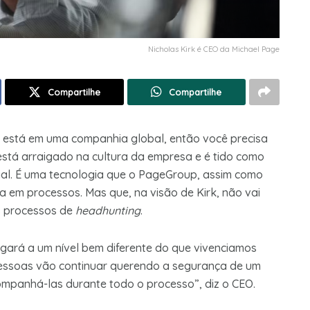
Nicholas Kirk é CEO da Michael Page
Compartilhe
Compartilhe
 está em uma companhia global, então você precisa
está arraigado na cultura da empresa e é tido como
icial. É uma tecnologia que o PageGroup, assim como
ia em processos. Mas que, na visão de Kirk, não vai
s processos de
headhunting
.
gará a um nível bem diferente do que vivenciamos
pessoas vão continuar querendo a segurança de um
companhá-las durante todo o processo”, diz o CEO.