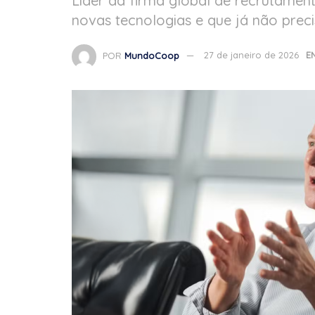
Líder da firma global de recrutamen
novas tecnologias e que já não preci
POR
MundoCoop
27 de janeiro de 2026
E