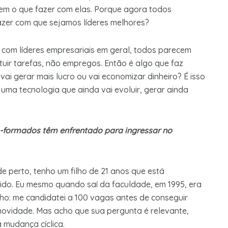
bem o que fazer com elas. Porque agora todos
azer com que sejamos líderes melhores?
om líderes empresariais em geral, todos parecem
uir tarefas, não empregos. Então é algo que faz
 vai gerar mais lucro ou vai economizar dinheiro? É isso
ma tecnologia que ainda vai evoluir, gerar ainda
m-formados têm enfrentado para ingressar no
de perto, tenho um filho de 21 anos que está
ido. Eu mesmo quando saí da faculdade, em 1995, era
lho: me candidatei a 100 vagas antes de conseguir
é novidade. Mas acho que sua pergunta é relevante,
 mudança cíclica.