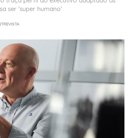
to traça perfil do executivo adaptado às
sa ser 'super humano'
NTREVISTA