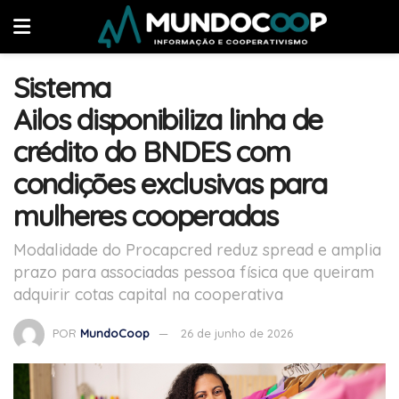
Sistema
Ailos disponibiliza linha de
crédito do BNDES com
condições exclusivas para
mulheres cooperadas
Modalidade do Procapcred reduz spread e amplia
prazo para associadas pessoa física que queiram
adquirir cotas capital na cooperativa
POR
MundoCoop
26 de junho de 2026