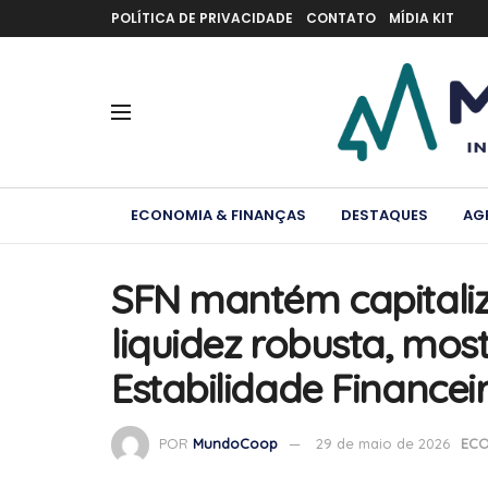
POLÍTICA DE PRIVACIDADE
CONTATO
MÍDIA KIT
ECONOMIA & FINANÇAS
DESTAQUES
AG
SFN mantém capitaliz
liquidez robusta, mos
Estabilidade Financei
POR
MundoCoop
29 de maio de 2026
ECO