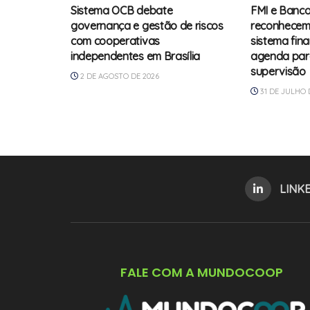
Sistema OCB debate
FMI e Banco
governança e gestão de riscos
reconhecem
com cooperativas
sistema fin
independentes em Brasília
agenda para
supervisão
2 DE AGOSTO DE 2026
31 DE JULHO 
LINK
FALE COM A MUNDOCOOP