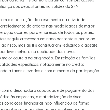
o bancária. As IFs permaneceram com amplo acesso
fiança dos depositantes na solidez do SFN.
a com a moderação do crescimento da atividade
 arrefecimento do crédito nas modalidades de maior
eleração ocorreu para empresas de todos os portes.
ais seguiu crescendo em ritmo bastante superior ao
 ao risco, mas as IFs continuaram reduzindo o apetite.
por leve melhora na qualidade das novas
 maior cautela na originação. Em relação às famílias,
dalidades específicas, notadamente no crédito
endo a taxas elevadas e com aumento da participação
te com a desafiadora capacidade de pagamento das
rédito às empresas, a materialização de risco
s condições financeiras não influenciou de forma
racional para pagar dívidas, especialmente das