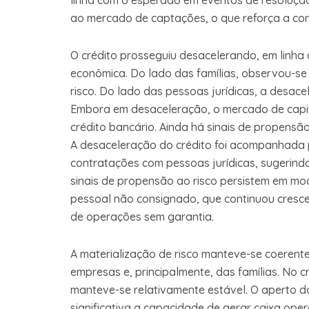
linha com o esperado em eventos de resoluçã
ao mercado de captações, o que reforça a con
O crédito prosseguiu desacelerando, em linh
econômica. Do lado das famílias, observou-se
risco. Do lado das pessoas jurídicas, a desac
Embora em desaceleração, o mercado de capit
crédito bancário. Ainda há sinais de propensão
A desaceleração do crédito foi acompanhada 
contratações com pessoas jurídicas, sugerindo
sinais de propensão ao risco persistem em mo
pessoal não consignado, que continuou cresc
de operações sem garantia.
A materialização de risco manteve-se coeren
empresas e, principalmente, das famílias. No c
manteve-se relativamente estável. O aperto da
significativa a capacidade de gerar caixa ope