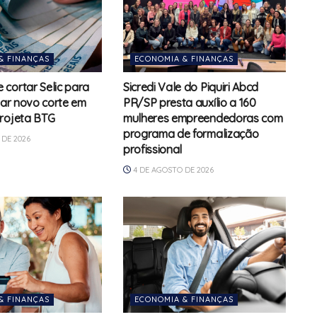
& FINANÇAS
ECONOMIA & FINANÇAS
cortar Selic para
Sicredi Vale do Piquiri Abcd
zar novo corte em
PR/SP presta auxílio a 160
rojeta BTG
mulheres empreendedoras com
programa de formalização
DE 2026
profissional
4 DE AGOSTO DE 2026
& FINANÇAS
ECONOMIA & FINANÇAS