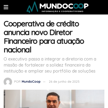
Cooperativa de crédito
anuncia novo Diretor
Financeiro para atuação
nacional
O executivo passa a integrar a diretoria com a
missão de fortalecer a solidez financeira da
instituição e ampliar seu portfólio de soluções
POR
MundoCoop
26 de junho de 2025