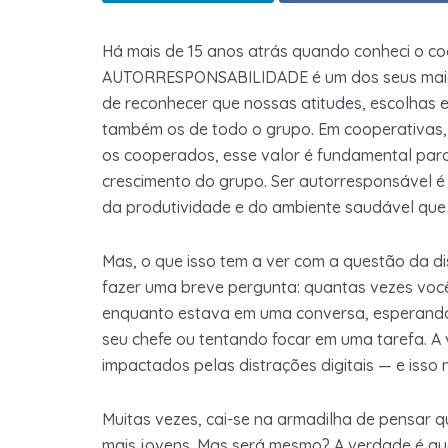
Há mais de 15 anos atrás quando conheci o co
AUTORRESPONSABILIDADE é um dos seus maiore
de reconhecer que nossas atitudes, escolhas 
também os de todo o grupo. Em cooperativas,
os cooperados, esse valor é fundamental para 
crescimento do grupo. Ser autorresponsável é
da produtividade e do ambiente saudável que
Mas, o que isso tem a ver com a questão da d
fazer uma breve pergunta: quantas vezes você
enquanto estava em uma conversa, esperando
seu chefe ou tentando focar em uma tarefa. 
impactados pelas distrações digitais — e isso 
Muitas vezes, cai-se na armadilha de pensar q
mais jovens. Mas será mesmo? A verdade é qu