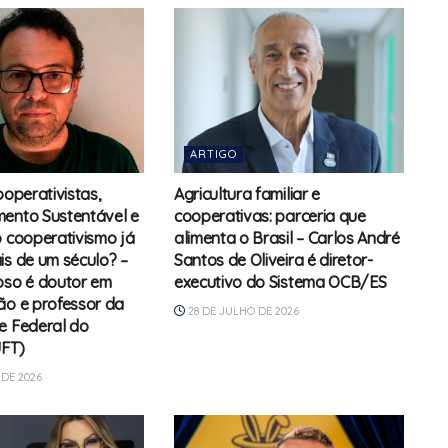
ARTIGO
ooperativistas,
Agricultura familiar e
ento Sustentável e
cooperativas: parceria que
o cooperativismo já
alimenta o Brasil – Carlos André
is de um século? –
Santos de Oliveira é diretor-
oso é doutor em
executivo do Sistema OCB/ES
ão e professor da
28 DE JULHO DE 2026
e Federal do
UFT)
DE 2026