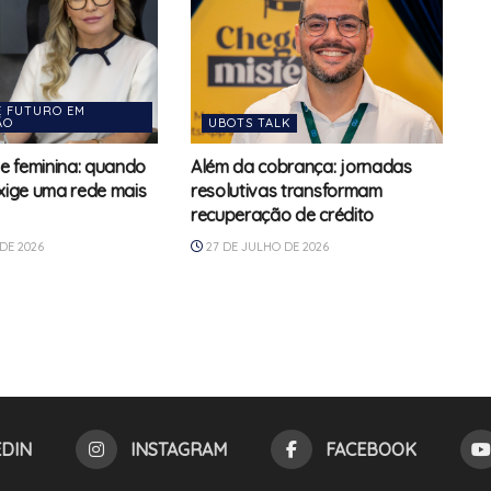
E FUTURO EM
̃O
UBOTS TALK
e feminina: quando
Além da cobrança: jornadas
exige uma rede mais
resolutivas transformam
recuperação de crédito
DE 2026
27 DE JULHO DE 2026
EDIN
INSTAGRAM
FACEBOOK