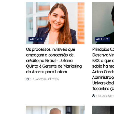
ARTIGO
ARTIGO
Os processos invisíveis que
Princípios C
ameaçam a concessão de
Desenvolvim
crédito no Brasil – Juliana
ESG: o que 
Quinto é Gerente de Marketing
sabia há ma
da Access para Latam
Airton Card
Administraç
6 DE AGOSTO DE 2026
Universidad
Tocantins (
4 DE AGOSTO 