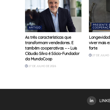
PRESENTE 
ARTIGO
COOPERAÇA
As três características que
Longevidad
transformam vendedores. E
viver mais 
também cooperativas – – Luis
forte
Cláudio Silva é Sócio-Fundador
27 DE JULHO 
da MundoCoop
27 DE JULHO DE 2026
LINK