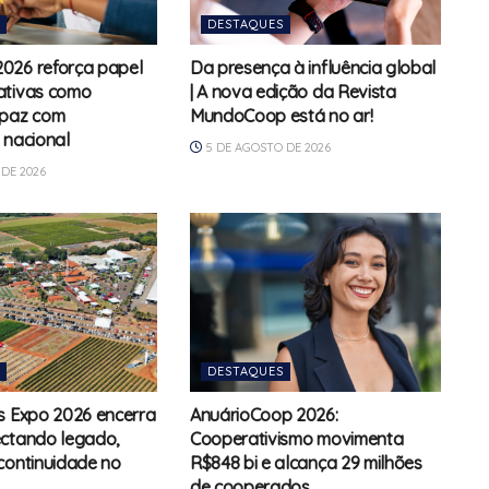
DESTAQUES
026 reforça papel
Da presença à influência global
ativas como
| A nova edição da Revista
 paz com
MundoCoop está no ar!
 nacional
5 DE AGOSTO DE 2026
DE 2026
DESTAQUES
s Expo 2026 encerra
AnuárioCoop 2026:
ectando legado,
Cooperativismo movimenta
continuidade no
R$848 bi e alcança 29 milhões
de cooperados