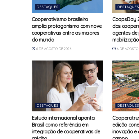
DESTAQUES
DESTAQUES
Cooperativismo brasileiro
CoopsDay 2
amplia protagonismo com nove
das cooper
cooperativas entre as maiores
agentes de
do mundo
mobilização
6 DE AGOSTO DE 2026
6 DE AGOSTO 
DESTAQUES
DESTAQUES
Estudo internacional aponta
Coopercitru
Brasil como referência em
edição con
integração de cooperativas de
inovação e 
crédito
campo