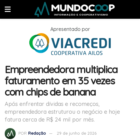
Apresentado por
Empreendedora multiplica
faturamento em 35 vezes
com chips de banana
Após enfrentar dívidas e recomeços,
empreendedora estruturou o negócio e hoje
fatura cerca de R$ 24 mil por mês.
POR
Redação
29 de junho de 2026