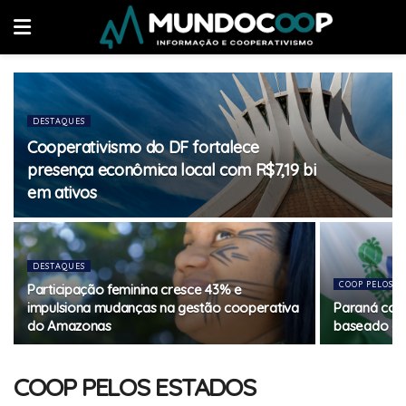
DESTAQUES
Cooperativismo do DF fortalece
presença econômica local com R$7,19 bi
em ativos
DESTAQUES
COOP PELOS E
Participação feminina cresce 43% e
impulsiona mudanças na gestão cooperativa
Paraná cons
do Amazonas
baseado em
COOP PELOS ESTADOS