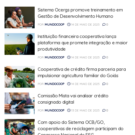
Sistema Ocergs promove treinamento em
Gestão de Desenvolvimento Humano
POR
MUNDOCOOP
14 DE MAIO DE 2025
0
Instituição financeira cooperativa lança
plataforma que promete integração e maior
produtividade
POR
MUNDOCOOP
14 DE MAIO DE 2025
0
Cooperativa de crédito firma parceria para
impulsionar agricultura familiar do Goiás
POR
MUNDOCOOP
14 DE MAIO DE 2025
0
Comissão Mista vai analisar crédito
consignado digital
POR
MUNDOCOOP
13 DE MAIO DE 2025
0
Com apoio do Sistema OCB/GO,
cooperativas de reciclagem participam do
Congresso Nacional de ESG