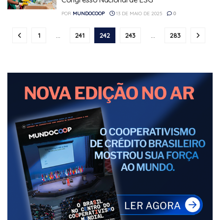
POR
MUNDOCOOP
13 DE MAIO DE 2025
0
1
…
241
242
243
…
283