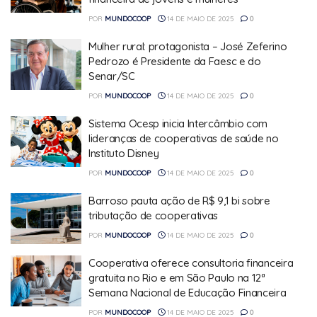
POR
MUNDOCOOP
14 DE MAIO DE 2025
0
Mulher rural: protagonista – José Zeferino
Pedrozo é Presidente da Faesc e do
Senar/SC
POR
MUNDOCOOP
14 DE MAIO DE 2025
0
Sistema Ocesp inicia Intercâmbio com
lideranças de cooperativas de saúde no
Instituto Disney
POR
MUNDOCOOP
14 DE MAIO DE 2025
0
Barroso pauta ação de R$ 9,1 bi sobre
tributação de cooperativas
POR
MUNDOCOOP
14 DE MAIO DE 2025
0
Cooperativa oferece consultoria financeira
gratuita no Rio e em São Paulo na 12ª
Semana Nacional de Educação Financeira
POR
MUNDOCOOP
14 DE MAIO DE 2025
0