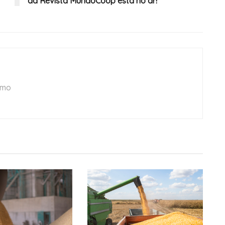
da Revista MundoCoop está no ar!
smo