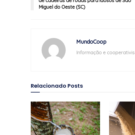
de cadeiras de rodas para idosos de São
Miguel do Oeste (SC)
MundoCoop
Informação e cooperativi
Relacionado
Posts