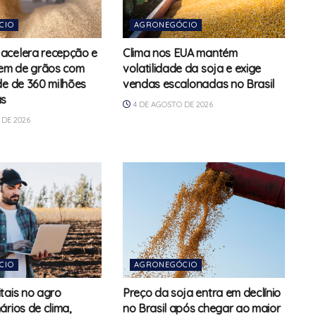
CIO
AGRONEGÓCIO
acelera recepção e
Clima nos EUA mantém
m de grãos com
volatilidade da soja e exige
de de 360 milhões
vendas escalonadas no Brasil
as
4 DE AGOSTO DE 2026
DE 2026
CIO
AGRONEGÓCIO
tais no agro
Preço da soja entra em declínio
ários de clima,
no Brasil após chegar ao maior