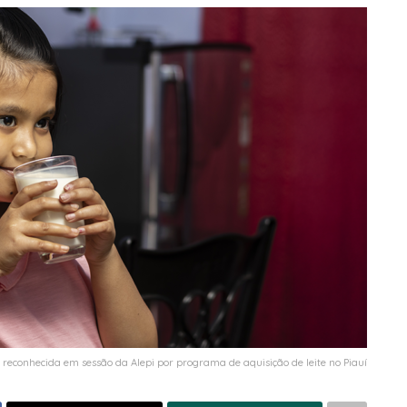
é reconhecida em sessão da Alepi por programa de aquisição de leite no Piauí