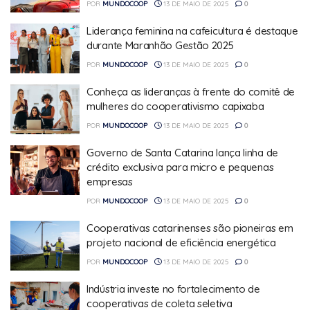
POR
MUNDOCOOP
13 DE MAIO DE 2025
0
Liderança feminina na cafeicultura é destaque
durante Maranhão Gestão 2025
POR
MUNDOCOOP
13 DE MAIO DE 2025
0
Conheça as lideranças à frente do comitê de
mulheres do cooperativismo capixaba
POR
MUNDOCOOP
13 DE MAIO DE 2025
0
Governo de Santa Catarina lança linha de
crédito exclusiva para micro e pequenas
empresas
POR
MUNDOCOOP
13 DE MAIO DE 2025
0
Cooperativas catarinenses são pioneiras em
projeto nacional de eficiência energética
POR
MUNDOCOOP
13 DE MAIO DE 2025
0
Indústria investe no fortalecimento de
cooperativas de coleta seletiva