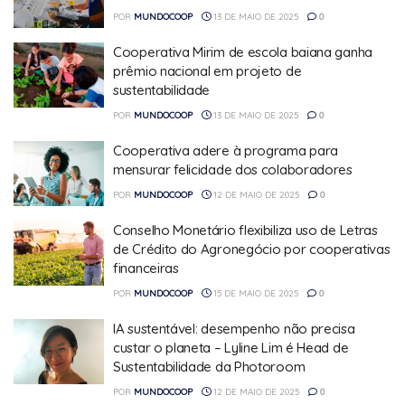
POR
MUNDOCOOP
13 DE MAIO DE 2025
0
Cooperativa Mirim de escola baiana ganha
prêmio nacional em projeto de
sustentabilidade
POR
MUNDOCOOP
13 DE MAIO DE 2025
0
Cooperativa adere à programa para
mensurar felicidade dos colaboradores
POR
MUNDOCOOP
12 DE MAIO DE 2025
0
Conselho Monetário flexibiliza uso de Letras
de Crédito do Agronegócio por cooperativas
financeiras
POR
MUNDOCOOP
15 DE MAIO DE 2025
0
IA sustentável: desempenho não precisa
custar o planeta – Lyline Lim é Head de
Sustentabilidade da Photoroom
POR
MUNDOCOOP
12 DE MAIO DE 2025
0