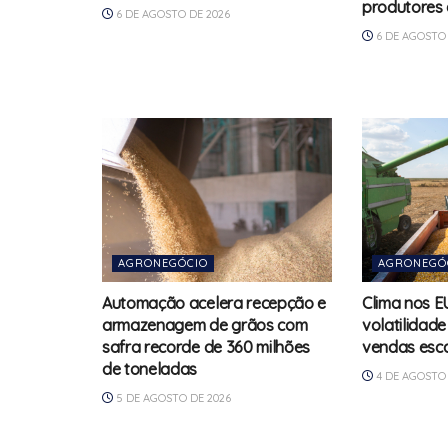
produtores 
6 DE AGOSTO DE 2026
6 DE AGOSTO 
AGRONEGÓCIO
AGRONEGÓ
Automação acelera recepção e
Clima nos 
armazenagem de grãos com
volatilidade
safra recorde de 360 milhões
vendas esca
de toneladas
4 DE AGOSTO 
5 DE AGOSTO DE 2026