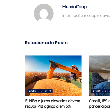
MundoCoop
Informação e cooperativi
Relacionado
Posts
AGRONEGÓCIO
AGRONEGÓ
El Niño e juros elevados devem
Cargill, IBS
recuar PIB agrícola em 3%
parceria pa