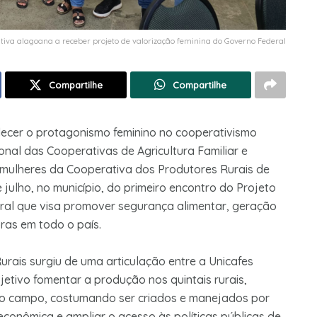
ativa alagoana a receber projeto de valorização feminina do Governo Federal
Compartilhe
Compartilhe
lecer o protagonismo feminino no cooperativismo
nal das Cooperativas de Agricultura Familiar e
 mulheres da Cooperativa dos Produtores Rurais de
 julho, no município, do primeiro encontro do Projeto
deral que visa promover segurança alimentar, geração
as em todo o país.
urais surgiu de uma articulação entre a Unicafes
jetivo fomentar a produção nos quintais rurais,
do campo, costumando ser criados e manejados por
conômica e ampliar o acesso às políticas públicas de