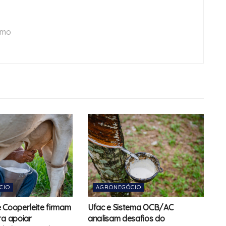
smo
CIO
AGRONEGÓCIO
 e Cooperleite firmam
Ufac e Sistema OCB/AC
ra apoiar
analisam desafios do