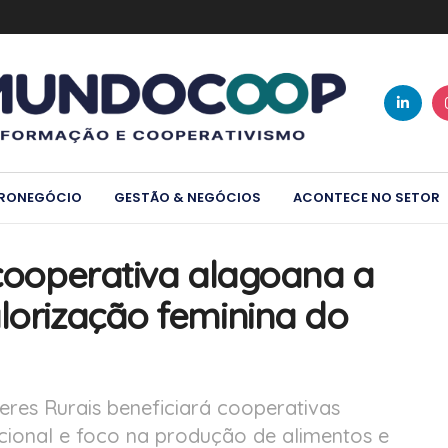
RONEGÓCIO
GESTÃO & NEGÓCIOS
ACONTECE NO SETOR
 cooperativa alagoana a
alorização feminina do
eres Rurais beneficiará cooperativas
cional e foco na produção de alimentos e