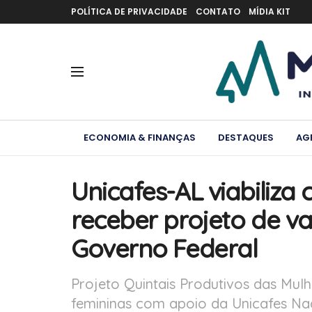
POLÍTICA DE PRIVACIDADE
CONTATO
MÍDIA KIT
ECONOMIA & FINANÇAS
DESTAQUES
AG
Unicafes-AL viabiliza
receber projeto de v
Governo Federal
Projeto Quintais Produtivos das Mulh
femininas com apoio da Unicafes Na