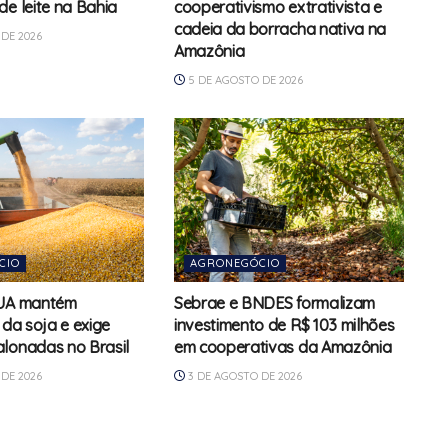
de leite na Bahia
cooperativismo extrativista e
cadeia da borracha nativa na
DE 2026
Amazônia
5 DE AGOSTO DE 2026
CIO
AGRONEGÓCIO
EUA mantém
Sebrae e BNDES formalizam
 da soja e exige
investimento de R$ 103 milhões
lonadas no Brasil
em cooperativas da Amazônia
DE 2026
3 DE AGOSTO DE 2026