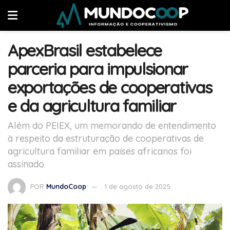
ApexBrasil estabelece
parceria para impulsionar
exportações de cooperativas
e da agricultura familiar
Além do PEIEX, um memorando de entendimento
à respeito da estruturação de cooperativas de
agricultura familiar em países africanos foi
assinado
POR
MundoCoop
1 de agosto de 2025