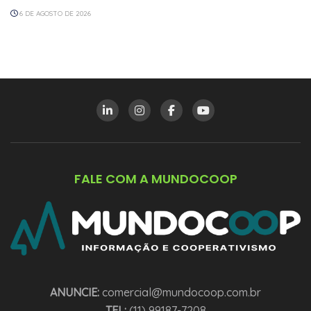
6 DE AGOSTO DE 2026
FALE COM A MUNDOCOOP
ANUNCIE:
comercial@mundocoop.com.br
TEL:
(11) 99187-7208