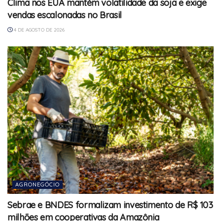
Clima nos EUA mantém volatilidade da soja e exige
vendas escalonadas no Brasil
4 DE AGOSTO DE 2026
AGRONEGÓCIO
Sebrae e BNDES formalizam investimento de R$ 103
milhões em cooperativas da Amazônia