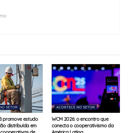
smo
NO SETOR
ACONTECE NO SETOR
B promove estudo
WCM 2026: o encontro que
ão distribuída em
conecta o cooperativismo da
 cooperativas de
América Latina