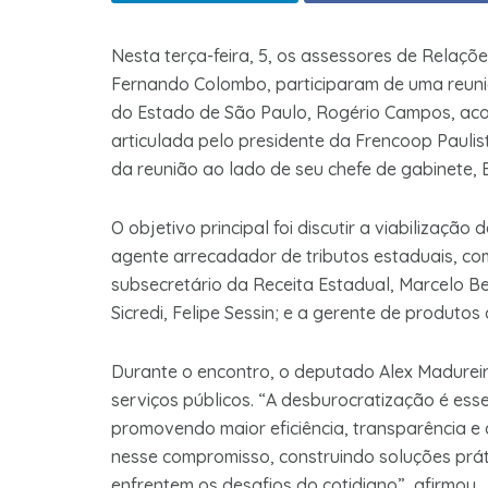
Nesta terça-feira, 5, os assessores de Relaçõ
Fernando Colombo, participaram de uma reuni
do Estado de São Paulo, Rogério Campos, ac
articulada pelo presidente da Frencoop Pauli
da reunião ao lado de seu chefe de gabinete, E
O objetivo principal foi discutir a viabilizaçã
agente arrecadador de tributos estaduais, c
subsecretário da Receita Estadual, Marcelo 
Sicredi, Felipe Sessin; e a gerente de produto
Durante o encontro, o deputado Alex Madurei
serviços públicos. “A desburocratização é essen
promovendo maior eficiência, transparência e
nesse compromisso, construindo soluções prá
enfrentem os desafios do cotidiano”, afirmou.