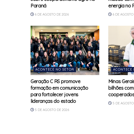
Paraná
energia no 
6 DE AGOSTO DE 2026
6 DE AGOSTO 
ACONTECE NO SETOR
ACONTECE 
Geração C RS promove
Minas Gerai
formação em comunicação
bilhões com
para fortalecer jovens
cooperado
lideranças do estado
5 DE AGOSTO 
5 DE AGOSTO DE 2026