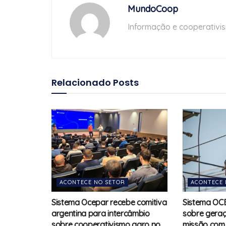
MundoCoop
Informação e cooperativi
Relacionado
Posts
ACONTECE NO SETOR
ACONTECE 
Sistema Ocepar recebe comitiva
Sistema OC
argentina para intercâmbio
sobre geraç
sobre cooperativismo agro no
missão com