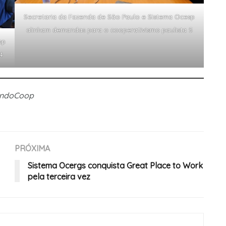
Secretaria da Fazenda de São Paulo e Sistema Ocesp
alinham demandas para o cooperativismo paulista 5
sp
4
undoCoop
PRÓXIMA
Sistema Ocergs conquista Great Place to Work
pela terceira vez