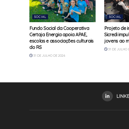
SOCIAL
SOCIAL
Fundo Social da Cooperativa
Projeto de i
Certaja Energia apoia APAE,
Sicredi impu
escolas e associações culturais
jovens ao m
do RS
31 DE JULHO 
31 DE JULHO DE 2026
LINK