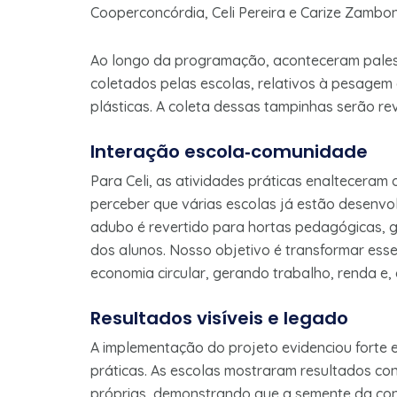
Cooperconcórdia, Celi Pereira e Carize Zambon
Ao longo da programação, aconteceram palest
coletados pelas escolas, relativos à pesagem d
plásticas. A coleta dessas tampinhas serão rev
Interação escola‑comunidade
Para Celi, as atividades práticas enalteceram 
perceber que várias escolas já estão desenv
adubo é revertido para hortas pedagógicas, 
dos alunos. Nosso objetivo é transformar es
economia circular, gerando trabalho, renda e, 
Resultados visíveis e legado
A implementação do projeto evidenciou forte 
práticas. As escolas mostraram resultados con
próprias, demonstrando que a semente da con