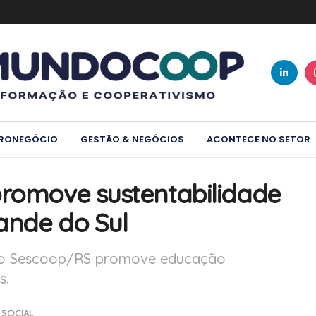
RONEGÓCIO
GESTÃO & NEGÓCIOS
ACONTECE NO SETOR
promove sustentabilidade
ande do Sul
 do Sescoop/RS promove educação
s.
SOCIAL