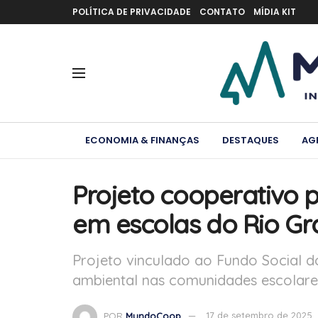
POLÍTICA DE PRIVACIDADE
CONTATO
MÍDIA KIT
ECONOMIA & FINANÇAS
DESTAQUES
AG
Projeto cooperativo 
em escolas do Rio Gr
Projeto vinculado ao Fundo Social
ambiental nas comunidades escolare
POR
MundoCoop
17 de setembro de 2025