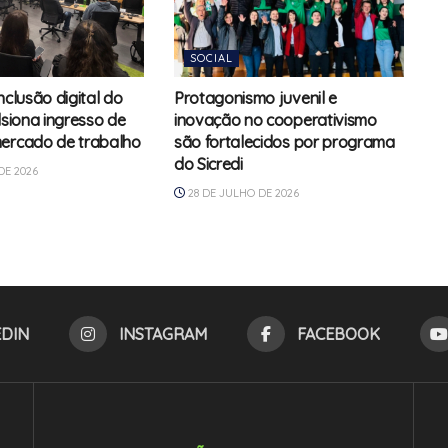
SOCIAL
nclusão digital do
Protagonismo juvenil e
lsiona ingresso de
inovação no cooperativismo
ercado de trabalho
são fortalecidos por programa
do Sicredi
DE 2026
28 DE JULHO DE 2026
EDIN
INSTAGRAM
FACEBOOK