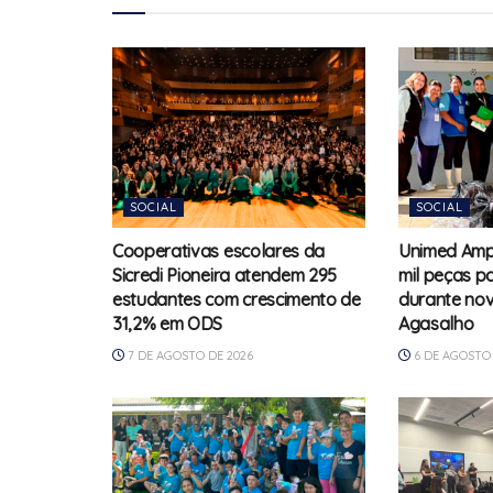
SOCIAL
SOCIAL
Cooperativas escolares da
Unimed Amp
Sicredi Pioneira atendem 295
mil peças pa
estudantes com crescimento de
durante no
31,2% em ODS
Agasalho
7 DE AGOSTO DE 2026
6 DE AGOSTO 