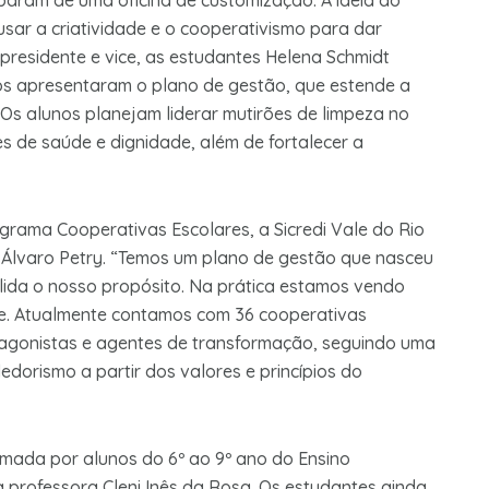
param de uma oficina de customização. A ideia do
 usar a criatividade e o cooperativismo para dar
s presidente e vice, as estudantes Helena Schmidt
s apresentaram o plano de gestão, que estende a
 Os alunos planejam liderar mutirões de limpeza no
es de saúde e dignidade, além de fortalecer a
rama Cooperativas Escolares, a Sicredi Vale do Rio
r Álvaro Petry. “Temos um plano de gestão que nasceu
lida o nosso propósito. Na prática estamos vendo
de. Atualmente contamos com 36 cooperativas
tagonistas e agentes de transformação, seguindo uma
dorismo a partir dos valores e princípios do
mada por alunos do 6º ao 9º ano do Ensino
professora Cleni Inês da Rosa. Os estudantes ainda