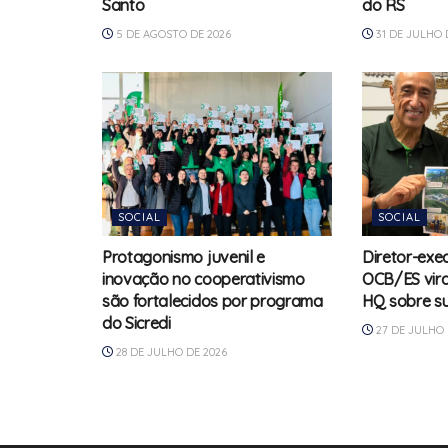
Santo
do RS
5 DE AGOSTO DE 2026
31 DE JULHO 
SOCIAL
SOCIAL
Protagonismo juvenil e
Diretor-exe
inovação no cooperativismo
OCB/ES vir
são fortalecidos por programa
HQ sobre su
do Sicredi
27 DE JULHO 
28 DE JULHO DE 2026