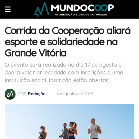
Corrida da Cooperação aliará
esporte e solidariedade na
Grande Vitória
O evento será realizado no dia 17 de agosto e
doará valor arrecadado com inscrições a uma
instituição social. Inscrição estão abertas!
POR
Redação
6 de junho de 2025