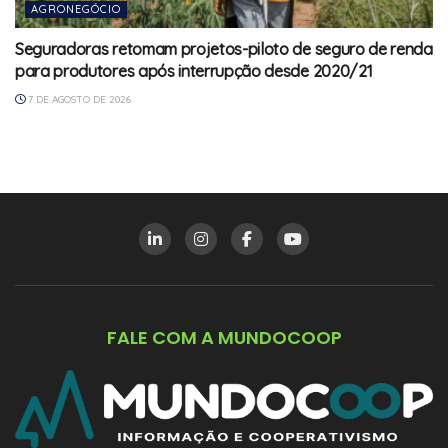
AGRONEGÓCIO
Seguradoras retomam projetos-piloto de seguro de renda
para produtores após interrupção desde 2020/21
7 DE AGOSTO DE 2026
FALE COM A MUNDOCOOP