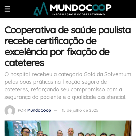
Cooperativa de saúde paulista
recebe certificação de
excelência por fixação de
cateteres
O hospital recebeu a categoria Gold da Solventum
pelas boas práticas na fixação segura de
cateteres, reforçando seu compromisso com a
segurança do paciente e a qualidade assistencial.
POR
MundoCoop
15 de julho de 2025