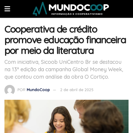
Cooperativa de crédito
promove educação financeira
por meio da literatura
Com iniciativa, Sicoob UniCentro Br se destacou
na 13ª edição da campanha Global Money Week,
que contou com análise da obra O Cortiço.
POR
MundoCoop
2 de abril de 2025