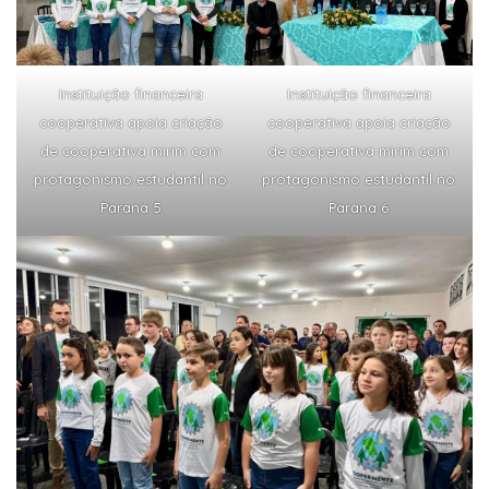
Instituição financeira
Instituição financeira
cooperativa apoia criação
cooperativa apoia criação
de cooperativa mirim com
de cooperativa mirim com
protagonismo estudantil no
protagonismo estudantil no
Paraná 5
Paraná 6