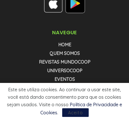
NAVEGUE
HOME
QUEM SOMOS
REVISTAS MUNDOCOOP
UNIVERSOCOOP
EVENTOS
NEWSLETTER COOPNEWS
Este site utiliza cookies. Ao continuar a usar este site,
NEWSLETTER AGRONEWS
você está dando consentimento para que os cookies
sejam usados. Visite o nosso
Política de Privacidade e
MÍDIA KIT
Cookies
.
Aceito
1999 - 2025 - © MUNDOCOOP. TODOS OS DIREITOS RESERVADOS.