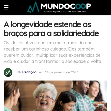
A longevidade estende os
braços para a solidariedade
Os idosos ativos querem muito mais do que
receber um carinhoso cuidado. Eles também
querem cuidar, multiplicar suas experiências de
vida e ajudar a transformar a sociedade à volta
POR
Redação
18 de janeiro de 2023