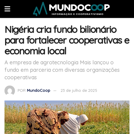
Nigéria cria fundo bilionário
para fortalecer cooperativas e
economia local
A empresa de agrotecnologia Mais lançou o
fundo em parceria com diversas organizações
cooperativas
POR
MundoCoop
23 de julho de 2025